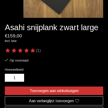
Asahi snijplank zwart large
€159,00
Incl. btw
(1)
De beoordeling van dit product is
5
van de 5
Op voorraad
Hoeveelheid:
Toevoegen aan winkelwagen
Aan verlanglijst toevoegen