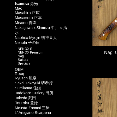
Isamitsu 勇光
Mac
Masahiro 正広
Masamoto 正本
Misono 御園
Nakagawa x Shimizu 中川 × 清
水
Naohito Myojin 明神直人
Nenohi 子の日
NENOX S
Nagi 
NENOX Premium
Nagi
Sakura
Specials
OEM
Rooij
Ryusen 龍泉
Sakai Takayuki 堺孝行
Sumikama 住鎌
Tadokoro Cutlery 田所
Takeda 武田
Touroku 登録
Mcusta Zanmai 三昧
L' Artigiano Scarperia