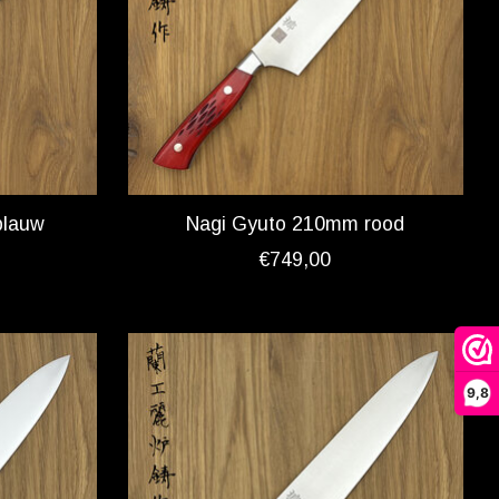
blauw
Nagi Gyuto 210mm rood
€749,00
9,8