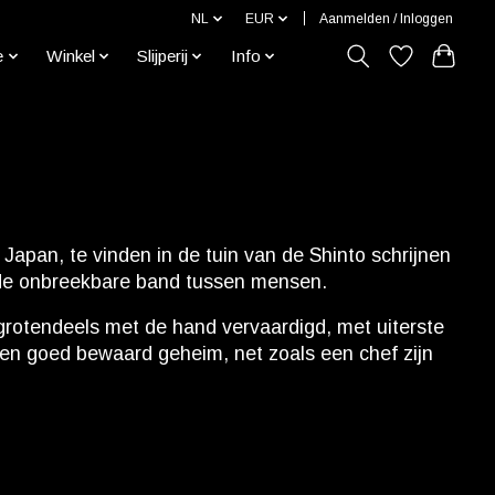
NL
EUR
Aanmelden / Inloggen
e
Winkel
Slijperij
Info
apan, te vinden in de tuin van de Shinto schrijnen
de onbreekbare band tussen mensen.
 grotendeels met de hand vervaardigd, met uiterste
 een goed bewaard geheim, net zoals een chef zijn