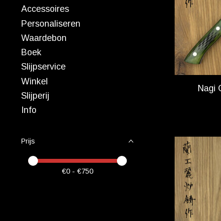
Accessoires
Personaliseren
Waardebon
Boek
Slijpservice
Winkel
Nagi 
Slijperij
Info
Prijs
Minimale prijswaarde
Price maximum value
€
0
- €
750