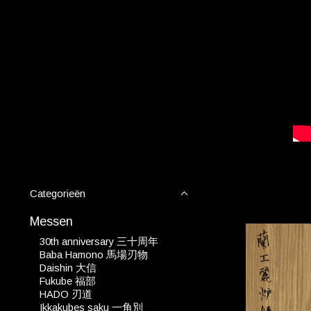
Categorieën
Messen
30th anniversary 三十周年
Baba Hamono 馬場刃物
Daishin 大信
Fukube 福部
HADO 刃道
Ikkakubes saku 一角別