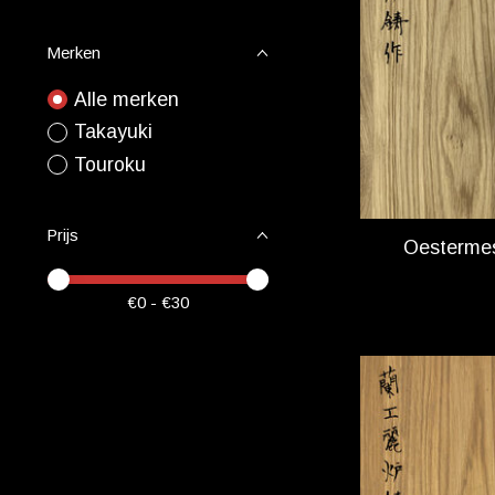
Merken
Alle merken
Takayuki
Touroku
Prijs
Oesterme
Minimale prijswaarde
Price maximum value
€
0
- €
30