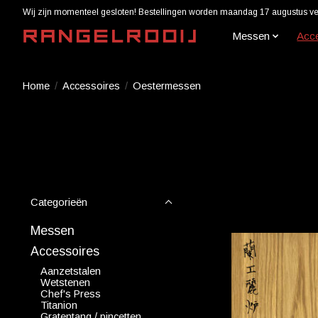
Wij zijn momenteel gesloten! Bestellingen worden maandag 17 augustus ver
Messen
Acc
Home
/
Accessoires
/
Oestermessen
Categorieën
Messen
Accessoires
Aanzetstalen
Wetstenen
Chef's Press
Titanion
Gratentang / pincetten