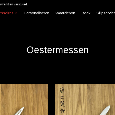
werkt en verstuurd.
essoires
Personaliseren
Waardebon
Boek
Slijpservic
Oestermessen