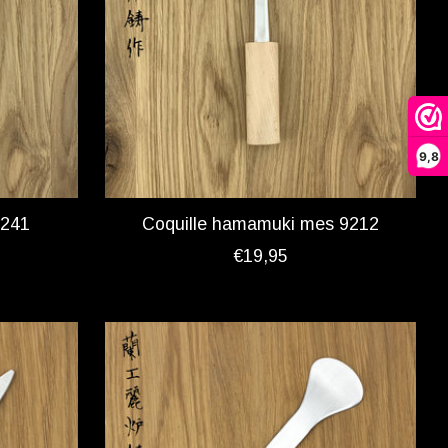
9,8
9241
Coquille hamamuki mes 9212
€19,95