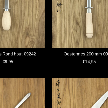
s Rond hout 09242
Oestermes 200 mm 0
€9,95
€14,95