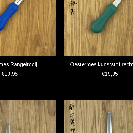
mes Rangelrooij
Oestermes kunststof rech
€19,95
€19,95