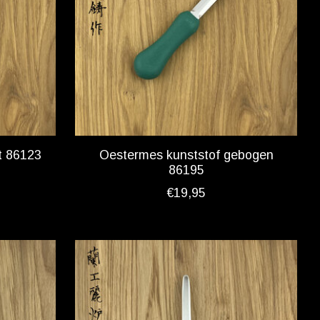
t 86123
Oestermes kunststof gebogen
86195
€19,95