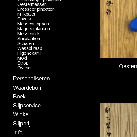
Oestermessen
Dresseer pincetten
Knikpalet
Saya's
Messenmappen
Magneetplanken
Messenrek
Snijplanken
Scharen
Wasabi rasp
Higonokami
Moki
Strop
Oester
Overig
Personaliseren
Waardebon
Boek
Slijpservice
Winkel
Slijperij
Info