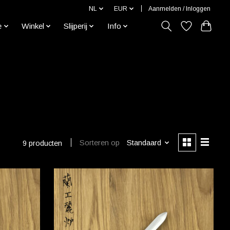
NL
EUR
Aanmelden / Inloggen
e
Winkel
Slijperij
Info
Sorteren op
Standaard
9 producten