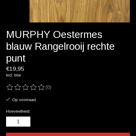
MURPHY Oestermes
blauw Rangelrooij rechte
punt
€19,95
Incl. btw
(0)
De beoordeling van dit product is
0
van de 5
Op voorraad
Hoeveelheid: