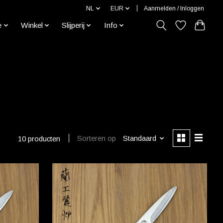
NL
EUR
Aanmelden / Inloggen
e
Winkel
Slijperij
Info
Sorteren op
Standaard
10 producten