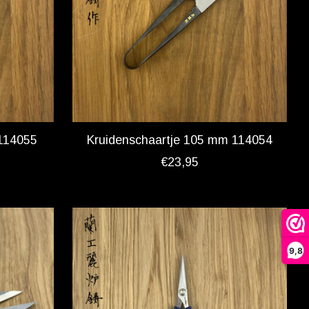
114055
Kruidenschaartje 105 mm 114054
€23,95
9,8