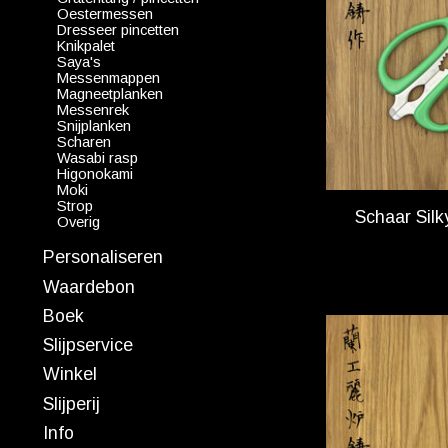
Oestermessen
Dresseer pincetten
Knikpalet
Saya's
Messenmappen
Magneetplanken
Messenrek
Snijplanken
Scharen
Wasabi rasp
Higonokami
Moki
Strop
Schaar Sil
Overig
Personaliseren
Waardebon
Boek
Slijpservice
Winkel
Slijperij
Info