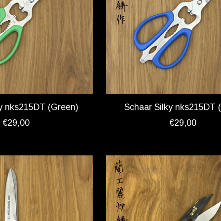
ky nks215DT (Green)
Schaar Silky nks215DT (
€29,00
€29,00