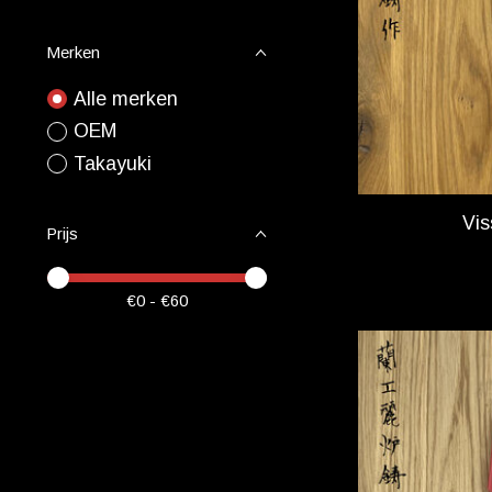
Merken
Alle merken
OEM
Takayuki
Vis
Prijs
Minimale prijswaarde
Price maximum value
€
0
- €
60