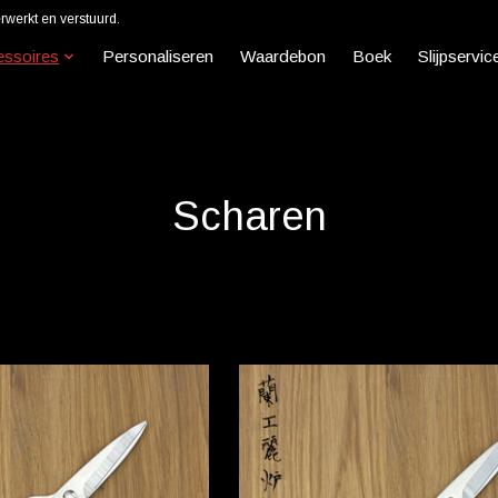
werkt en verstuurd.
essoires
Personaliseren
Waardebon
Boek
Slijpservic
Scharen