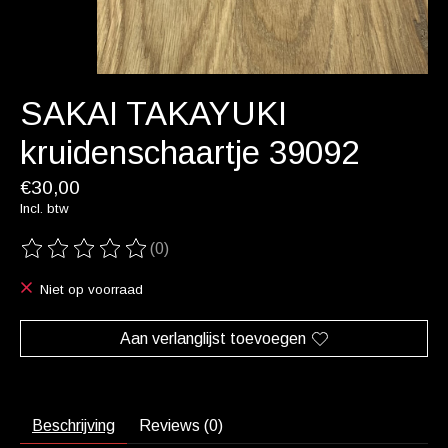
SAKAI TAKAYUKI
kruidenschaartje 39092
€30,00
Incl. btw
(0)
De beoordeling van dit product is
0
van de 5
Niet op voorraad
Aan verlanglijst toevoegen
Beschrijving
Reviews (0)