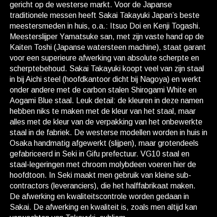
gericht op de westerse markt. Voor de Japanse
traditionele messen heeft Sakai Takayuki Japan’s beste
meestersmeden in huis, o.a.: Itsuo Doi en Kenji Togashi.
Meesterslijper Yamatsuke san, met zijn vaste hand op de
Kaiten Toshi (Japanse watersteen machine), staat garant
voor een superieure afwerking van absolute scherpte en
scherptebehoud. Sakai Takayuki koopt veel van zijn staal
in bij Aichi steel (hoofdkantoor dicht bij Nagoya) en werkt
onder andere met de carbon stalen Shirogami White en
Aogami Blue staal. Leuk detail: de kleuren in deze namen
hebben niks te maken met de kleur van het staal, maar
alles met de kleur van de verpakking van het onbewerkte
staal in de fabriek. De westerse modellen worden in huis in
Osaka handmatig afgewerkt (slijpen), maar grotendeels
gefabriceerd in Seki in Gifu prefectuur. VG10 staal en
staal-legeringen met chroom molybdeen voeren hier de
hoofdtoon. In Seki maakt men gebruik van kleine sub-
contractors (leveranciers), die het halffabrikaat maken.
De afwerking en kwaliteitscontrole worden gedaan in
Sakai. De afwerking en kwaliteit is, zoals men altijd kan