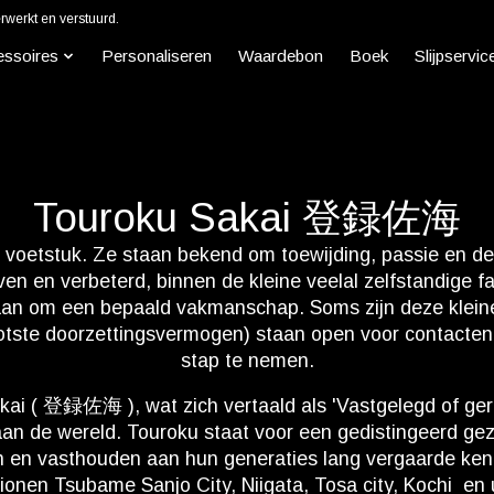
werkt en verstuurd.
essoires
Personaliseren
Waardebon
Boek
Slijpservic
Touroku Sakai 登録佐海
oetstuk. Ze staan bekend om toewijding, passie en de i
en verbeterd, binnen de kleine veelal zelfstandige fami
an om een bepaald vakmanschap. Soms zijn deze kleine 
rootste doorzettingsvermogen) staan open voor contacte
stap te nemen.
ai ( 登録佐海 ), wat zich vertaald als 'Vastgelegd of gereg
an de wereld. Touroku staat voor een gedistingeerd ge
 en vasthouden aan hun generaties lang vergaarde kenni
nen Tsubame Sanjo City, Niigata, Tosa city, Kochi en u