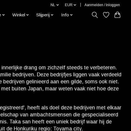
NL
EUR
Aanmelden / Inloggen
e
Winkel
Slijperij
Info
nnerlijke drang om zichzelf steeds te verbeteren.
lie bedrijven. Deze bedrijfjes liggen vaak verdeeld
bedrijven gelinieerd aan een gilde, soms ook niet.
n met buiten Japan, maar weten vaak niet hoe deze
istreerd', heeft als doel deze bedrijven met elkaar
zelschap van ambachtsmensen die gespecialiseerd
s. Taka san heeft een uniek bedrijf waar hij de
it de Honkuriku regio: Toyama city.