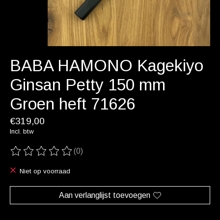
BABA HAMONO Kagekiyo
Ginsan Petty 150 mm
Groen heft 71626
€319,00
Incl. btw
(0)
De beoordeling van dit product is
0
van de 5
Niet op voorraad
Aan verlanglijst toevoegen