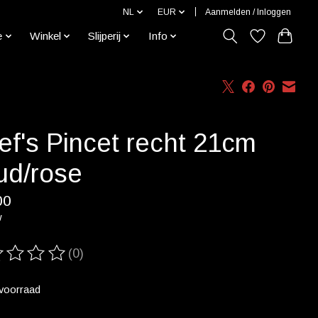
NL
EUR
Aanmelden / Inloggen
e
Winkel
Slijperij
Info
ef's Pincet recht 21cm
ud/rose
00
w
(0)
ordeling van dit product is
0
van de 5
voorraad