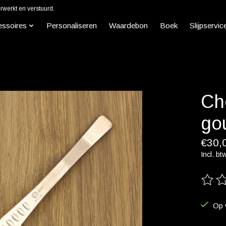
werkt en verstuurd.
essoires
Personaliseren
Waardebon
Boek
Slijpservic
Ch
go
€30,
Incl. bt
De beo
Op 