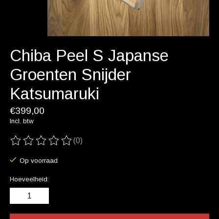
Chiba Peel S Japanse
Groenten Snijder
Katsumaruki
€399,00
Incl. btw
(0)
De beoordeling van dit product is
0
van de 5
Op voorraad
Hoeveelheid: