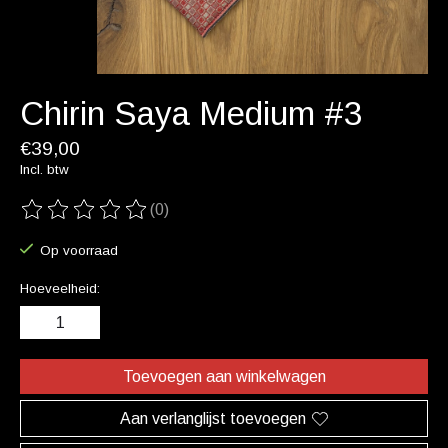
Chirin Saya Medium #3
€39,00
Incl. btw
(0)
De beoordeling van dit product is
0
van de 5
Op voorraad
Hoeveelheid:
Toevoegen aan winkelwagen
Aan verlanglijst toevoegen