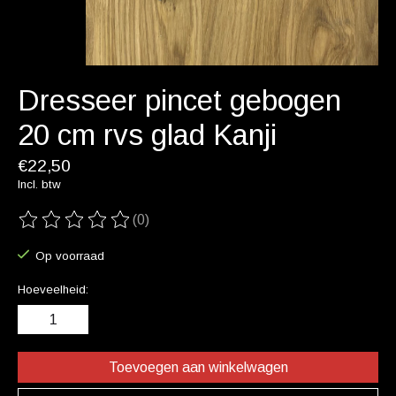
Dresseer pincet gebogen
20 cm rvs glad Kanji
€22,50
Incl. btw
(0)
De beoordeling van dit product is
0
van de 5
Op voorraad
Hoeveelheid:
Toevoegen aan winkelwagen