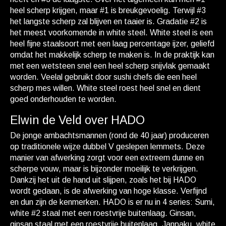
heel scherp krijgen, maar #1 is breukgevoelig. Terwijl #3
het langste scherp zal blijven en taaier is. Gradatie #2 is
het meest voorkomende in white steel. White steel is een
heel fijne staalsoort met een laag percentage ijzer, geliefd
omdat het makkelijk scherp te maken is. In de praktijk kan
met een wetsteen snel een heel scherp snijvlak gemaakt
worden. Veelal gebruikt door sushi chefs die een heel
scherp mes willen. White steel roest heel snel en dient
goed onderhouden te worden.
Elwin de Veld over HADO
De jonge ambachtsmannen (rond de 40 jaar) produceren
op traditionele wijze dubbel V geslepen lemmets. Deze
manier van afwerking zorgt voor een extreem dunne en
scherpe vouw, maar is bijzonder moeilijk te verkrijgen.
Dankzij het uit de hand uit slijpen, zoals het bij HADO
wordt gedaan, is de afwerking van hoge klasse. Verfijnd
en dun zijn de kenmerken. HADO is er nu in 4 series: Sumi,
white #2 staal met een roestvrije buitenlaag. Ginsan,
ginsan staal met een roestvrije buitenlaag. Janpaku, white