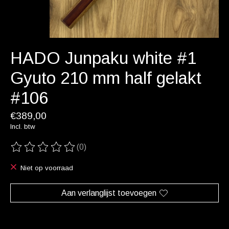
HADO Junpaku white #1
Gyuto 210 mm half gelakt
#106
€389,00
Incl. btw
(0)
De beoordeling van dit product is
0
van de 5
Niet op voorraad
Aan verlanglijst toevoegen