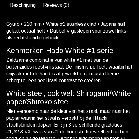
Beschrijving
Reviews (0)
Gyuto • 210 mm • White #1 stainless clad • Japans half
gelakt octaaf heft • Dubbel V geslepen voor zowel links-
als rechtshandig gebruik
Kenmerken Hado White #1 serie
Zeldzame combinatie van white #1 met aan de
buitenzijdes roestvrij staal. De finish is perfect, waarbij het
snijvlak met de hand is afgewerkt om, naast ultieme
scherpte, een heel fraai contrast te creëren.
White steel, ook wel: Shirogami/White
paper/Shiroko steel
Niet vernoemd naar de kleur van het staal, maar naar het
papier waarin het staal is verpakt bij de Hitachi
staalfabriek in Japan. Er zijn 3 verschillende gradaties:
#1,#2 & #3, waarvan #1 de hoogste hoeveelheid carbon
heeft en #3 de laagste. Over het algemeen kan men #1