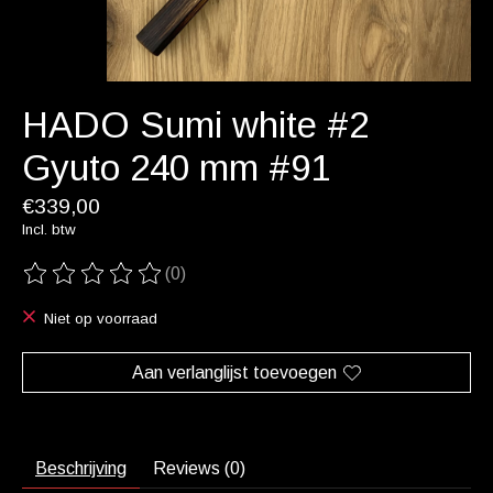
HADO Sumi white #2
Gyuto 240 mm #91
€339,00
Incl. btw
(0)
De beoordeling van dit product is
0
van de 5
Niet op voorraad
Aan verlanglijst toevoegen
Beschrijving
Reviews (0)