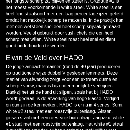
het langste scherp zal blijven en taaier is. Gradatie #2 is
het meest voorkomende in white steel. White steel is een
heel fijne staalsoort met een laag percentage ijzer, geliefd
omdat het makkelijk scherp te maken is. In de praktijk kan
met een wetsteen snel een heel scherp snijvlak gemaakt
worden. Veelal gebruikt door sushi chefs die een heel
scherp mes willen. White steel roest heel snel en dient
goed onderhouden te worden.
Elwin de Veld over HADO
De jonge ambachtsmannen (rond de 40 jaar) produceren
op traditionele wijze dubbel V geslepen lemmets. Deze
manier van afwerking zorgt voor een extreem dunne en
scherpe vouw, maar is bijzonder moeilijk te verkrijgen.
Dankzij het uit de hand uit slijpen, zoals het bij HADO
wordt gedaan, is de afwerking van hoge klasse. Verfijnd
en dun zijn de kenmerken. HADO is er nu in 4 series: Sumi,
white #2 staal met een roestvrije buitenlaag. Ginsan,
ginsan staal met een roestvrije buitenlaag. Janpaku, white
#1 staal met een roestvrije buitenlaag. Het white #1 staal