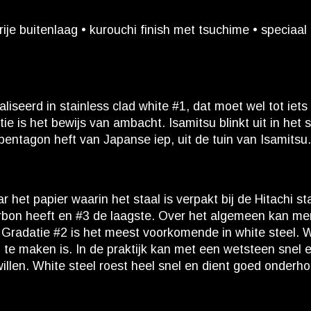
rije buitenlaag • kurouchi finish met tsuchime • speciaa
eerd in stainless clad white #1, dat moet wel tot iets 
 is het bewijs van ambacht. Isamitsu blinkt uit in het s
: pentagon heft van Japanse iep, uit de tuin van Isamitsu
het papier waarin het staal is verpakt bij de Hitachi sta
bon heeft en #3 de laagste. Over het algemeen kan men 
s. Gradatie #2 is het meest voorkomende in white steel. W
p te maken is. In de praktijk kan met een wetsteen snel
illen. White steel roest heel snel en dient goed onderh