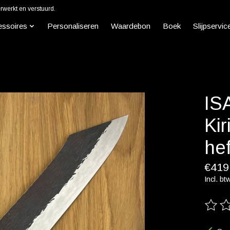
werkt en verstuurd.
essoires
Personaliseren
Waardebon
Boek
Slijpservic
IS
Ki
hef
€419
Incl. bt
De beo