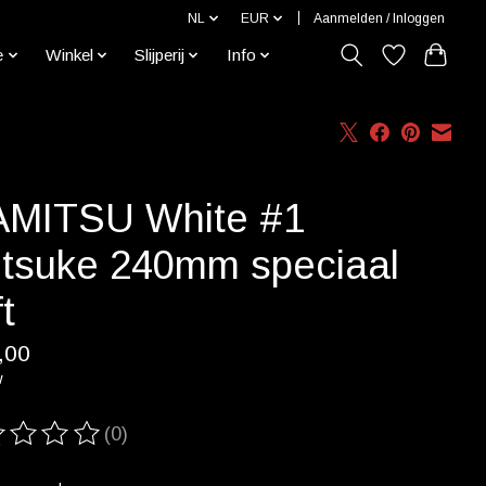
NL
EUR
Aanmelden / Inloggen
e
Winkel
Slijperij
Info
AMITSU White #1
ritsuke 240mm speciaal
t
,00
w
(0)
ordeling van dit product is
0
van de 5