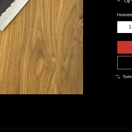
Op 
Hoeveel
Toev