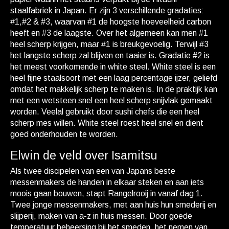
staalfabriek in Japan. Er zijn 3 verschillende gradaties:
#1,#2 & #3, waarvan #1 de hoogste hoeveelheid carbon
heeft en #3 de laagste. Over het algemeen kan men #1
heel scherp krijgen, maar #1 is breukgevoelig. Terwijl #3
het langste scherp zal blijven en taaier is. Gradatie #2 is
het meest voorkomende in white steel. White steel is een
heel fijne staalsoort met een laag percentage ijzer, geliefd
omdat het makkelijk scherp te maken is. In de praktijk kan
met een wetsteen snel een heel scherp snijvlak gemaakt
worden. Veelal gebruikt door sushi chefs die een heel
scherp mes willen. White steel roest heel snel en dient
goed onderhouden te worden.
Elwin de veld over Isamitsu
Als twee discipelen van een van Japans beste
messenmakers de handen in elkaar steken en aan iets
moois gaan bouwen, stapt Rangelrooij in vanaf dag 1.
Twee jonge messenmakers, met aan huis hun smederij en
slijperij, maken van a-z in huis messen. Door goede
temperatuur beheersing bij het smeden, het nemen van