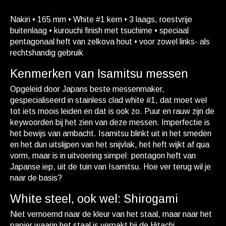
Nakiri • 165 mm • White #1 kern • 3 laags, roestvrije
buitenlaag • kurouchi finish met tsuchime • speciaal
pentagonaal heft van zelkova hout • voor zowel links- als
rechtshandig gebruik
Kenmerken van Isamitsu messen
Opgeleid door Japans beste messenmaker,
gespecialiseerd in stainless clad white #1, dat moet wel
tot iets moois leiden en dat is ook zo. Puur en rauw zijn de
keywoorden bij het zien van deze messen. Imperfectie is
het bewijs van ambacht. Isamitsu blinkt uit in het smeden
en het dun uitslijpen van het snijvlak, het heft wijkt af qua
vorm, maar is in uitvoering simpel: pentagon heft van
Japanse iep, uit de tuin van Isamitsu. Hoe ver terug wil je
naar de basis?
White steel, ook wel: Shirogami
Niet vernoemd naar de kleur van het staal, maar naar het
papier waarin het staal is verpakt bij de Hitachi