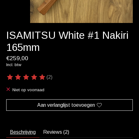
ISAMITSU White #1 Nakiri
165mm
€259,00
Incl. btw
(2)
De beoordeling van dit product is
5
van de 5
Niet op voorraad
Aan verlanglijst toevoegen
Beschrijving
Reviews (2)