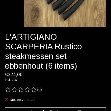
L'ARTIGIANO
SCARPERIA Rustico
steakmessen set
ebbenhout (6 items)
€324,00
Incl. btw
(0)
De beoordeling van dit product is
0
van de 5
Niet op voorraad