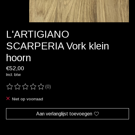
L'ARTIGIANO
SCARPERIA Vork klein
hoorn
€52,00
Incl. btw
(0)
De beoordeling van dit product is
0
van de 5
Niet op voorraad
Aan verlanglijst toevoegen