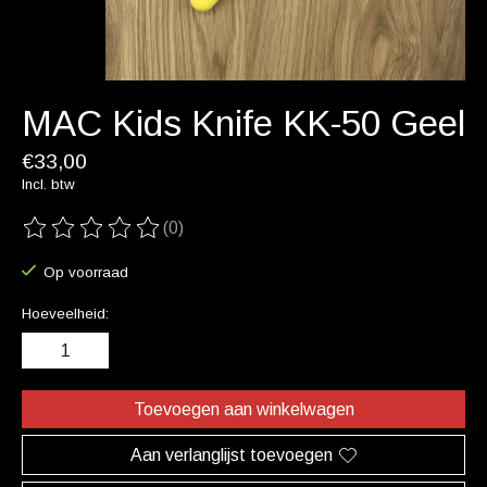
MAC Kids Knife KK-50 Geel
€33,00
Incl. btw
(0)
De beoordeling van dit product is
0
van de 5
Op voorraad
Hoeveelheid:
Toevoegen aan winkelwagen
Aan verlanglijst toevoegen