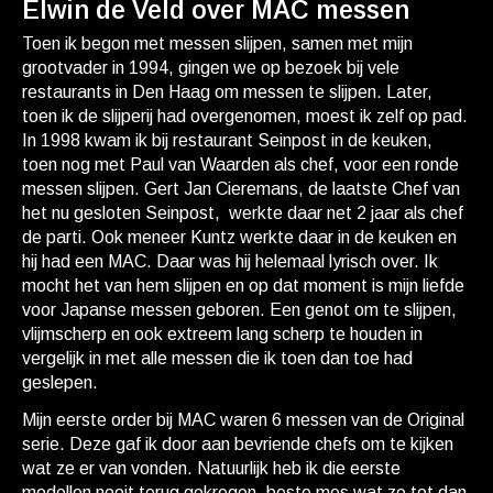
Elwin de Veld over MAC messen
Toen ik begon met messen slijpen, samen met mijn
grootvader in 1994, gingen we op bezoek bij vele
restaurants in Den Haag om messen te slijpen. Later,
toen ik de slijperij had overgenomen, moest ik zelf op pad.
In 1998 kwam ik bij restaurant Seinpost in de keuken,
toen nog met Paul van Waarden als chef, voor een ronde
messen slijpen. Gert Jan Cieremans, de laatste Chef van
het nu gesloten Seinpost, werkte daar net 2 jaar als chef
de parti. Ook meneer Kuntz werkte daar in de keuken en
hij had een MAC. Daar was hij helemaal lyrisch over. Ik
mocht het van hem slijpen en op dat moment is mijn liefde
voor Japanse messen geboren. Een genot om te slijpen,
vlijmscherp en ook extreem lang scherp te houden in
vergelijk in met alle messen die ik toen dan toe had
geslepen.
Mijn eerste order bij MAC waren 6 messen van de Original
serie. Deze gaf ik door aan bevriende chefs om te kijken
wat ze er van vonden. Natuurlijk heb ik die eerste
modellen nooit terug gekregen, beste mes wat ze tot dan