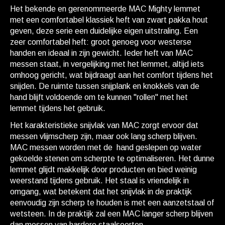
Het bekende en gerenommeerde MAC Mighty lemmet
met een comfortabel klassiek heft van zwart pakka hout
geven, deze serie een duidelijke eigen uitstraling. Een
zeer comfortabel heft: groot genoeg voor westerse
handen en ideaal in zijn gewicht. Ieder heft van MAC
messen staat, in vergelijking met het lemmet, altijd iets
omhoog gericht, wat bijdraagt aan het comfort tijdens het
snijden. De ruimte tussen snijplank en knokkels van de
hand blijft voldoende om te kunnen "rollen" met het
lemmet tijdens het gebruik.
Het karakteristieke snijvlak van MAC zorgt ervoor dat
messen vlijmscherp zijn, maar ook lang scherp blijven.
MAC messen worden met de hand geslepen op water
gekoelde stenen om scherpte te optimaliseren. Het dunne
lemmet glijdt makkelijk door producten en bied weinig
weerstand tijdens gebruik. Het staal is vriendelijk in
omgang, wat betekent dat het snijvlak in de praktijk
eenvoudig zijn scherp te houden is met een aanzetstaal of
wetsteen. In de praktijk zal een MAC langer scherp blijven
dan messen van hardere staalsoorten.