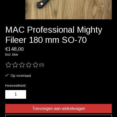
MAC Professional Mighty
Fileer 180 mm SO-70
€148,00
Incl. btw
(0)
De beoordeling van dit product is
0
van de 5
Op voorraad
Hoeveelheid:
Toevoegen aan winkelwagen