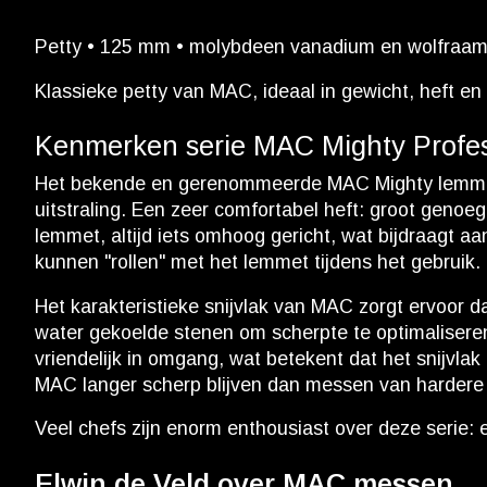
Petty • 125 mm • molybdeen vanadium en wolfraam •
Klassieke petty van MAC, ideaal in gewicht, heft e
Kenmerken serie MAC Mighty Profes
Het bekende en gerenommeerde MAC Mighty lemmet m
uitstraling. Een zeer comfortabel heft: groot genoe
lemmet, altijd iets omhoog gericht, wat bijdraagt aa
kunnen "rollen" met het lemmet tijdens het gebruik.
Het karakteristieke snijvlak van MAC zorgt ervoor
water gekoelde stenen om scherpte te optimaliseren.
vriendelijk in omgang, wat betekent dat het snijvlak
MAC langer scherp blijven dan messen van hardere 
Veel chefs zijn enorm enthousiast over deze serie: e
Elwin de Veld over MAC messen