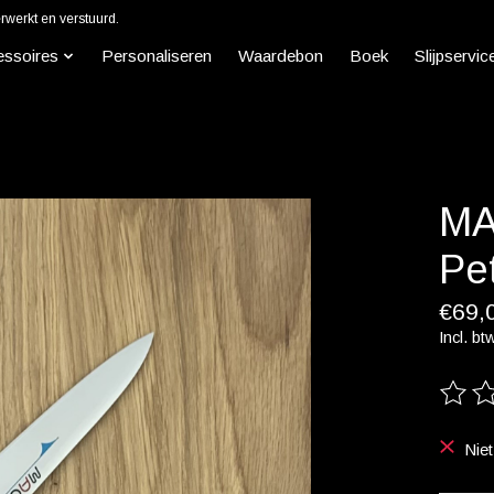
werkt en verstuurd.
essoires
Personaliseren
Waardebon
Boek
Slijpservic
MA
Pe
€69,
Incl. bt
De beo
Nie