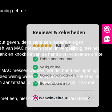
andig gebruik
9,8
 geven, deze serie een duidelijke eigen
heft van MAC messen staat, in vergelijking met het
plank en knokkels van de hand blijft voldoende om te
jven. MAC messen worden met de hand geslepen op
ed weinig weerstand tijdens gebruik. Het staal is
n aanzetstaal of wetsteen. In de praktijk zal een
 een, niet onbelangrijk, zeer fraai uiterlijk.