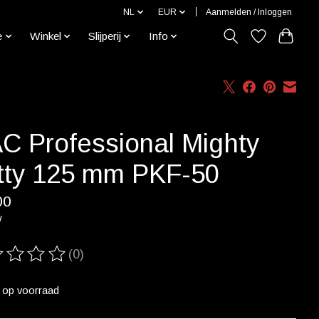
NL
EUR
Aanmelden / Inloggen
e
Winkel
Slijperij
Info
C Professional Mighty
tty 125 mm PKF-50
00
w
(0)
ordeling van dit product is
0
van de 5
t op voorraad