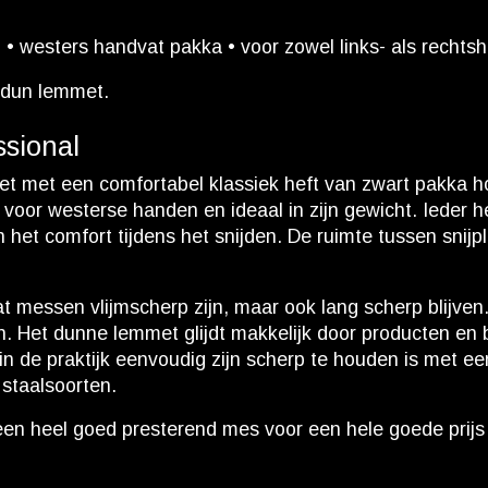
 westers handvat pakka • voor zowel links- als rechtsh
n dun lemmet.
sional
et een comfortabel klassiek heft van zwart pakka hout
g voor westerse handen en ideaal in zijn gewicht. Ieder 
n het comfort tijdens het snijden. De ruimte tussen snij
 dat messen vlijmscherp zijn, maar ook lang scherp bli
 Het dunne lemmet glijdt makkelijk door producten en bi
 in de praktijk eenvoudig zijn scherp te houden is met ee
staalsoorten.
en heel goed presterend mes voor een hele goede prijs met