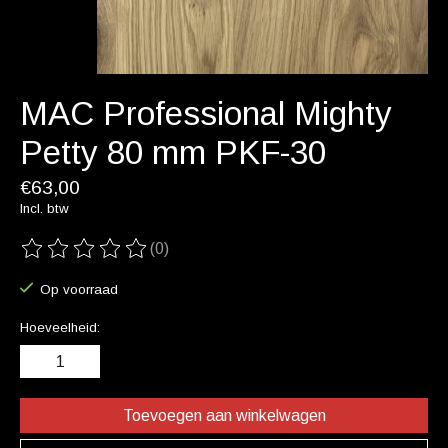
MAC Professional Mighty
Petty 80 mm PKF-30
€63,00
Incl. btw
(0)
De beoordeling van dit product is
0
van de 5
Op voorraad
Hoeveelheid:
Toevoegen aan winkelwagen