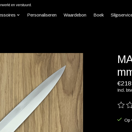
werkt en verstuurd.
essoires
Personaliseren
Waardebon
Boek
Slijpservic
MA
mm
€218
Incl. bt
De beo
Op 