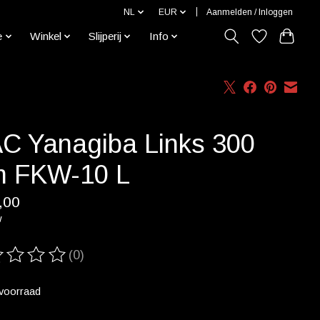
NL
EUR
Aanmelden / Inloggen
e
Winkel
Slijperij
Info
C Yanagiba Links 300
 FKW-10 L
,00
w
(0)
ordeling van dit product is
0
van de 5
voorraad