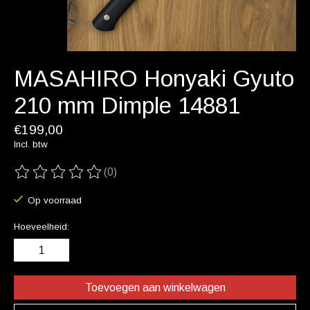
MASAHIRO Honyaki Gyuto
210 mm Dimple 14881
€199,00
Incl. btw
(0)
De beoordeling van dit product is
0
van de 5
Op voorraad
Hoeveelheid:
Toevoegen aan winkelwagen