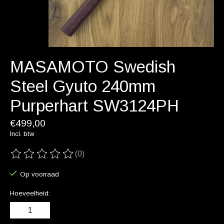
MASAMOTO Swedish
Steel Gyuto 240mm
Purperhart SW3124PH
€499,00
Incl. btw
(0)
De beoordeling van dit product is
0
van de 5
Op voorraad
Hoeveelheid: