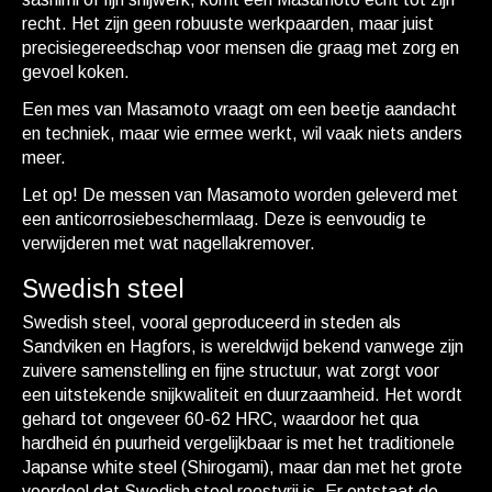
recht. Het zijn geen robuuste werkpaarden, maar juist
precisiegereedschap voor mensen die graag met zorg en
gevoel koken.
Een mes van Masamoto vraagt om een beetje aandacht
en techniek, maar wie ermee werkt, wil vaak niets anders
meer.
Let op! De messen van
Masamoto
worden geleverd met
een anticorrosiebeschermlaag. Deze is eenvoudig te
verwijderen met wat nagellakremover.
Swedish steel
Swedish steel, vooral geproduceerd in steden als
Sandviken en Hagfors, is wereldwijd bekend vanwege zijn
zuivere samenstelling en fijne structuur, wat zorgt voor
een uitstekende snijkwaliteit en duurzaamheid. Het wordt
gehard tot ongeveer 60-62 HRC, waardoor het qua
hardheid én puurheid vergelijkbaar is met het traditionele
Japanse white steel (Shirogami), maar dan met het grote
voordeel dat Swedish steel roestvrij is. Er ontstaat de