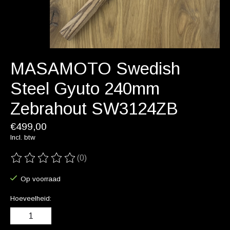
MASAMOTO Swedish
Steel Gyuto 240mm
Zebrahout SW3124ZB
€499,00
Incl. btw
(0)
De beoordeling van dit product is
0
van de 5
Op voorraad
Hoeveelheid: