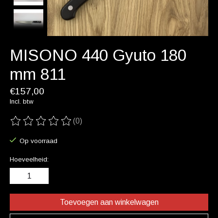
MISONO 440 Gyuto 180
mm 811
€157,00
Incl. btw
(0)
De beoordeling van dit product is
0
van de 5
Op voorraad
Hoeveelheid:
Toevoegen aan winkelwagen