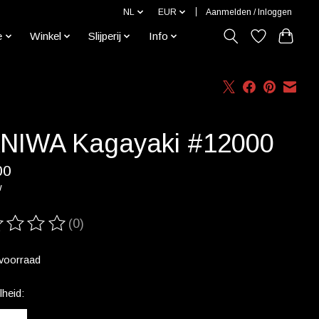
NL
EUR
Aanmelden / Inloggen
e
Winkel
Slijperij
Info
NIWA Kagayaki #12000
00
w
(0)
ordeling van dit product is
0
van de 5
voorraad
heid: