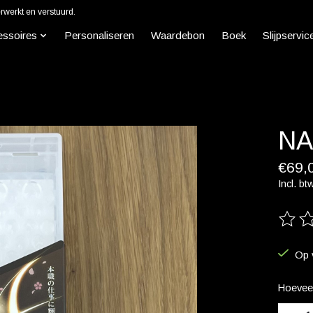
werkt en verstuurd.
essoires
Personaliseren
Waardebon
Boek
Slijpservic
NA
€69,
Incl. bt
De beo
Op 
Hoeveel