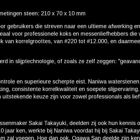
fmetingen steen: 210 x 70 x 10 mm
oor gebruikers die streven naar een ultieme afwerking 
n ideaal voor professionele koks en messenliefhebbers d
ik van korrelgroottes, van #220 tot #12.000, en daarmee
d in slijptechnologie, of zoals ze zelf zeggen: "geavanc
trole en superieure scherpte eist. Naniwa waterstenen 
ing, consistente korrelkwaliteit en soepele slijpervarin
uitstekende keuze zijn voor zowel professionals als lie
enmaker Sakai Takayuki, deelden zij ook hun kennis ove
0 jaar ken, werkte bij Naniwa voordat hij bij Sakai Tak
team zal voegen. Hoe dan ook, Ogawa San deelde zijn ke