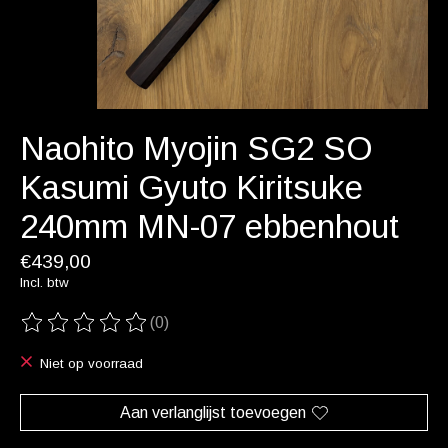
Naohito Myojin SG2 SO
Kasumi Gyuto Kiritsuke
240mm MN-07 ebbenhout
€439,00
Incl. btw
(0)
De beoordeling van dit product is
0
van de 5
Niet op voorraad
Aan verlanglijst toevoegen