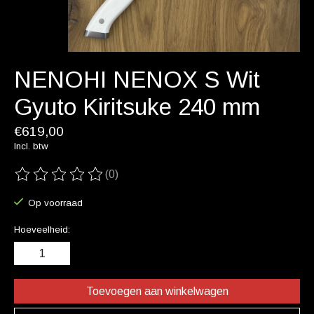
NENOHI NENOX S Wit
Gyuto Kiritsuke 240 mm
€619,00
Incl. btw
(0)
De beoordeling van dit product is
0
van de 5
Op voorraad
Hoeveelheid:
Toevoegen aan winkelwagen