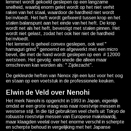
lemmet wordt gekoeld geslepen op een langzame
snelheid, waarbij enorm gelet wordt op het niet verhit
raken van het staal, waardoor de hardheid niet wordt
beïnvloedt. Het heft wordt gefixeerd tussen krop en het
stalen balanspunt aan het einde van het heft. De krop
wordt net als het heft, bevestigt met stalen pinnen. Het
wordt niet gelast, zodat het ook hier niet de hardheid
beïnvloedt.
Het lemmet is geheel convex geslepen, ook wel "
hamaguri grind " genoemd en afgewerkt met een micro
bevel, die met de hand wordt geslepen op een # 12000
wetsteen. Het gevolg: een snede die alleen maar
omschreven kan worden als: " Zijdezacht".
De gekleurde heften van Nenox zijn een lust voor het oog
en staan op een voetstuk in de professionele keuken.
Elwin de Veld over Nenohi
Het merk Nenohi is opgericht in 1993 in Japan, eigenlijk
omdat er een grote vraag was naar roestvrije messen in
westerse stijl. In die tijd gebruikten veel chefs uit Tokyo de
robuuste roestvrije messen van Europese makelaardij,
maar klaagden veelal over het enorme verschil in scherpte
en scherpte behoud in vergelijking met het Japanse