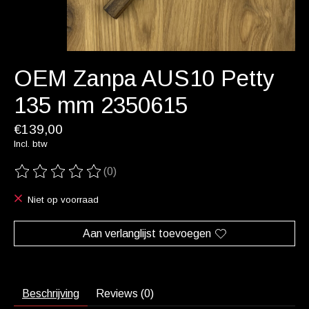
OEM Zanpa AUS10 Petty
135 mm 2350615
€139,00
Incl. btw
(0)
De beoordeling van dit product is
0
van de 5
Niet op voorraad
Aan verlanglijst toevoegen
Beschrijving
Reviews (0)