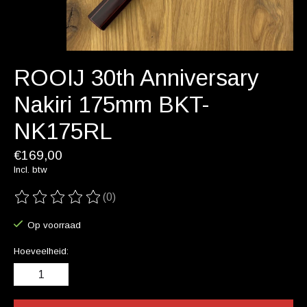
ROOIJ 30th Anniversary
Nakiri 175mm BKT-
NK175RL
€169,00
Incl. btw
(0)
De beoordeling van dit product is
0
van de 5
Op voorraad
Hoeveelheid: