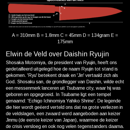
A = 310mm B = 1.8mm C = 45mm D = 134gram E =
175mm
Elwin de Veld over Daishin Ryujin
Shosaka Motomiya, de president van Ryujin, heeft ons
gedetailleerd uitgelegd hoe de naam Ryujin tot stand is
gekomen. 'Ryu' betekent draak en 'Jin' vertaald zich als
God. Shosaku san, de grondlegger van Daishin, wilde echt
een messenmerk lanceren uit Tsubame city, waar hij was
geboren en opgegroeid. In Tsubame ligt een tempel
genaamd: 'Echigo Ichinomiya Yahiko Shrine'. De legende
die hier wordt geëerd verteld ons dat na grote verliezen in
de veldslagen, een zwaard werd aangeboden aan keizer
Jinmu (de eerste keizer van Japan), waarmee de keizer
de crisis versloeg en ook nog velen tegenstanders daarna.