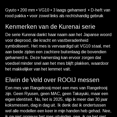
Gyuto • 200 mm • VG10 • 3 laags gehamerd • D-heft van
rood pakka • voor zowel links als rechtshandig gebruik
Kenmerken van de Kurenai serie
De serie Kurenai dankt haar naam aan het Japanse woord
voor dieprood, die kracht en vastberadenheid
symboliseert. Het mes is vervaardigd uit VG10 staal, met
aan beide zijden een zachtere buitenlaag die bovendien
gehamerd is. Deze hamerslag kan ervoor zorgen dat
voedsel minder snel aan het mes blijft plakken, waardoor
het makkelijker van het lemmet valt.
Elwin de Veld over ROOIJ messen
Een mes van Rangelrooij moet een mes van Rangelrooij
zijn. Geen Ryusen, geen MAC, geen Takayuki, maar een
eigen identiteit. Nu, het is 2025, slijp ik meer dan 30 jaar
koksmessen, dag in dag uit. Ik denk dat ik ondertussen
wel alle modellen een keer in mijn handen heb gehad. Nee,
ik ga niet opnieuw het mes uitvinden, nee, ik ga het niet