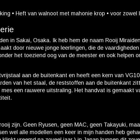
ing • Heft van walnoot met mahonie krop • voor zowel l
erie
en in Sakai, Osaka. Ik heb hem de naam Rooij Miraiden g
akt door nieuwe jonge leerlingen, die de vaardigheden 
n onder het toeziend oog van de meester en ook helpen 
rijstaal aan de buitenkant en heeft een kern van VG10 s
rden van het staal, de reststoffen aan de buitenkant z
het mes een rauwere uitstraling. Het handvat is gemaakt
teit.
n
j zijn. Geen Ryusen, geen MAC, geen Takayuki, maar een 
sen wel alle modellen een keer in mijn handen heb gehad
e klinkt vreemd na zoveel jaar ) in Japan kunnen dit zov