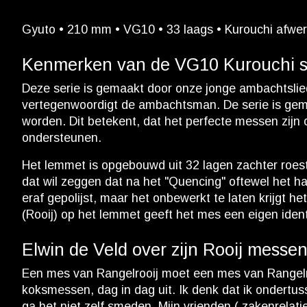
Gyuto • 210 mm • VG10 • 33 laags • Kurouchi afwerk
Kenmerken van de VG10 Kurouchi s
Deze serie is gemaakt door onze jonge ambachtslied
vertegenwoordigt de ambachtsman. De serie is gema
worden. Dit betekent, dat het perfecte messen zij
ondersteunen.
Het lemmet is opgebouwd uit 32 lagen zachter roestv
dat wil zeggen dat na het "Quencing" oftewel het ha
eraf gepolijst, maar het onbewerkt te laten krijgt 
(Rooij) op het lemmet geeft het mes een eigen identi
Elwin de Veld over zijn Rooij messe
Een mes van Rangelrooij moet een mes van Rangelrooi
koksmessen, dag in dag uit. Ik denk dat ik ondertus
ga het niet zelf smeden. Mijn vrienden ( zakenrelati