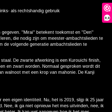
inks- als rechtshandig gebruik
9,8
egeven. ''Mirai'' betekent toekomst en ''Den''
leren, die nodig zijn om meester-ambachtslieden te
om de volgende generatie ambachtslieden te
taal. De zwarte afwerking is een Kurouichi finish,
itten en zwart worden. Normaal gesproken wordt dit
 van walnoot met een krop van mahonie. De Kanji
eigen identiteit. Nu, het is 2019, slijp ik 25 jaar
. Nee, ik ga niet opnieuw het mes uitvinden, nee, ik
eel beter. Ik kan wel aangeven hoe ik het mes