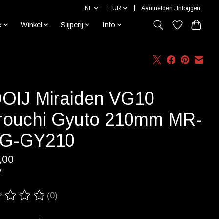
NL
EUR
Aanmelden / Inloggen
e
Winkel
Slijperij
Info
OIJ Miraiden VG10
rouchi Gyuto 210mm MR-
G-GY210
,00
w
(0)
ordeling van dit product is
0
van de 5