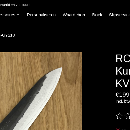
werkt en verstuurd.
essoires
Personaliseren
Waardebon
Boek
Slijpservic
G-GY210
RO
Ku
KV
€199
Incl. bt
De beo