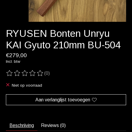
RYUSEN Bonten Unryu
KAI Gyuto 210mm BU-504
€279,00
Incl. btw
(0)
De beoordeling van dit product is
0
van de 5
Niet op voorraad
Aan verlanglijst toevoegen
Beschrijving
Reviews (0)