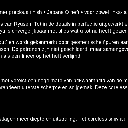
 precious finish • Japans O heft • voor zowel links- a
 van Ryusen. Tot in de details in perfectie uitgewerkt
 is onvergelijkbaar met alles wat u tot nu heeft gezie
 hout' en wordt gekenmerkt door geometrische figuren aa
sen. De patronen zijn niet geschilderd, maar samengevo
 als een fineer op het heft verlijmd.
 lemmet vereist een hoge mate van bekwaamheid van de
 garandeert uiterste scherpte en snijgemak. Deze corel
lagen meer diepte en uitstraling. Het coreless snijvlak k