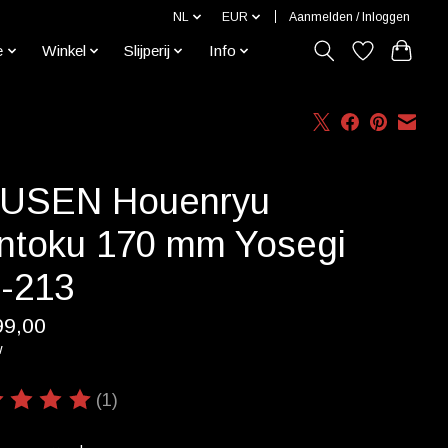
NL
EUR
Aanmelden / Inloggen
e
Winkel
Slijperij
Info
USEN Houenryu
ntoku 170 mm Yosegi
-213
99,00
w
(1)
ordeling van dit product is
5
van de 5