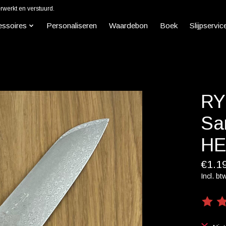
werkt en verstuurd.
essoires
Personaliseren
Waardebon
Boek
Slijpservic
RY
Sa
HE
€1.1
Incl. bt
De beo