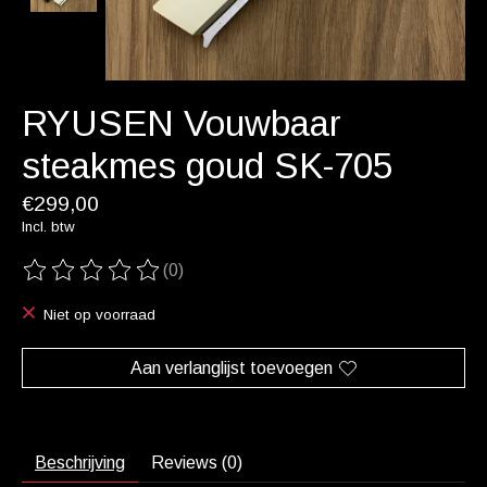
RYUSEN Vouwbaar
steakmes goud SK-705
€299,00
Incl. btw
(0)
De beoordeling van dit product is
0
van de 5
Niet op voorraad
Aan verlanglijst toevoegen
Beschrijving
Reviews (0)