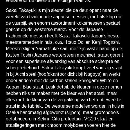
veelal voor de diverse bereidingen van vis.
Sakai Takayuki is mijn sleutel die de deur opent naar de
wereld van traditionele Japanse messen, met als klap op
de vuurpijl, een enorm assortiment koksmessen speciaal
gericht op de westerse markt. Voor de Japanse
traditionele messen heeft Sakai Takayuki Japan’s beste
meestersmeden in huis, o.a.: Itsuo Doi en Kenji Togashi.
Meesterslijper Yamatsuke san, met zijn vaste hand op de
Kaiten Toshi (Japanse watersteen machine), staat garant
voor een superieure afwerking van absolute scherpte en
scherptebehoud. Sakai Takayuki koopt veel van zijn staal
in bij Aichi steel (hoofdkantoor dicht bij Nagoya) en werkt
onder andere met de carbon stalen Shirogami White en
Aogami Blue staal. Leuk detail: de kleuren in deze namen
hebben niks te maken met de kleur van het staal, maar
alles met de kleur van de verpakking van het onbewerkte
staal in de fabriek. De westerse modellen worden in huis in
Osaka handmatig afgewerkt (slijpen), maar grotendeels
gefabriceerd in Seki in Gifu prefectuur. VG10 staal en
staallegeringen met chroom molybdeen voeren hier de