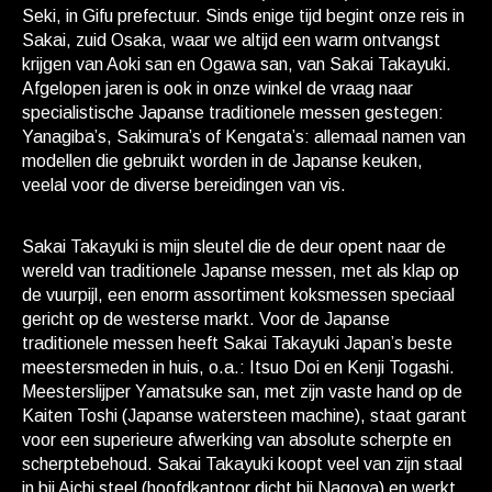
Seki, in Gifu prefectuur. Sinds enige tijd begint onze reis in
Sakai, zuid Osaka, waar we altijd een warm ontvangst
krijgen van Aoki san en Ogawa san, van Sakai Takayuki.
Afgelopen jaren is ook in onze winkel de vraag naar
specialistische Japanse traditionele messen gestegen:
Yanagiba’s, Sakimura’s of Kengata’s: allemaal namen van
modellen die gebruikt worden in de Japanse keuken,
veelal voor de diverse bereidingen van vis.
Sakai Takayuki is mijn sleutel die de deur opent naar de
wereld van traditionele Japanse messen, met als klap op
de vuurpijl, een enorm assortiment koksmessen speciaal
gericht op de westerse markt. Voor de Japanse
traditionele messen heeft Sakai Takayuki Japan’s beste
meestersmeden in huis, o.a.: Itsuo Doi en Kenji Togashi.
Meesterslijper Yamatsuke san, met zijn vaste hand op de
Kaiten Toshi (Japanse watersteen machine), staat garant
voor een superieure afwerking van absolute scherpte en
scherptebehoud. Sakai Takayuki koopt veel van zijn staal
in bij Aichi steel (hoofdkantoor dicht bij Nagoya) en werkt