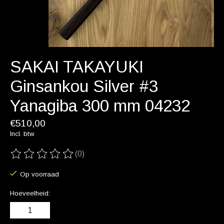
SAKAI TAKAYUKI
Ginsankou Silver #3
Yanagiba 300 mm 04232
€510,00
Incl. btw
(0)
De beoordeling van dit product is
0
van de 5
Op voorraad
Hoeveelheid: