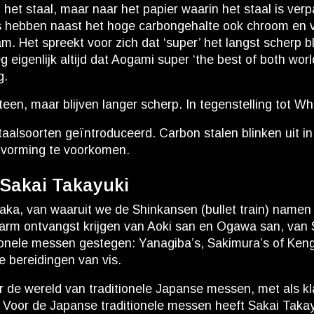
het staal, maar naar het papier waarin het staal is verpa
eels hebben naast het hoge carbongehalte ook chroom en
 Het spreekt voor zich dat ‘super’ het langst scherp bli
eigenlijk altijd dat Aogami super ‘the best of both worl
g.
teen, maar blijven langer scherp. In tegenstelling tot Whi
e staalsoorten geïntroduceerd. Carbon stalen blinken ui
tvorming te voorkomen.
 Sakai Takayuki
aka, van waaruit we de Shinkansen (bullet train) namen n
warm ontvangst krijgen van Aoki san en Ogawa san, van 
tionele messen gestegen: Yanagiba’s, Sakimura’s of Ken
e bereidingen van vis.
ar de wereld van traditionele Japanse messen, met als k
 Voor de Japanse traditionele messen heeft Sakai Takay