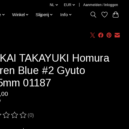
NL
EUR
Aanmelden / Inloggen
e
Winkel
Slijperij
Info
KAI TAKAYUKI Homura
ren Blue #2 Gyuto
5mm 01187
,00
w
(0)
ordeling van dit product is
0
van de 5