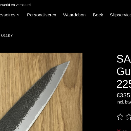
werkt en verstuurd.
essoires
Personaliseren
Waardebon
Boek
Slijpservic
 01187
SA
Gu
22
€335
Incl. bt
De beo