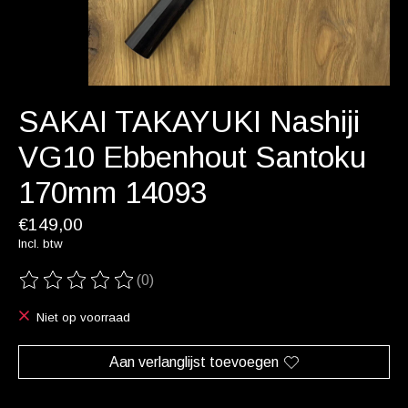
SAKAI TAKAYUKI Nashiji
VG10 Ebbenhout Santoku
170mm 14093
€149,00
Incl. btw
(0)
De beoordeling van dit product is
0
van de 5
Niet op voorraad
Aan verlanglijst toevoegen