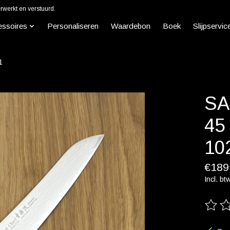
werkt en verstuurd.
essoires
Personaliseren
Waardebon
Boek
Slijpservic
1
SA
45
10
€189
Incl. bt
De beo