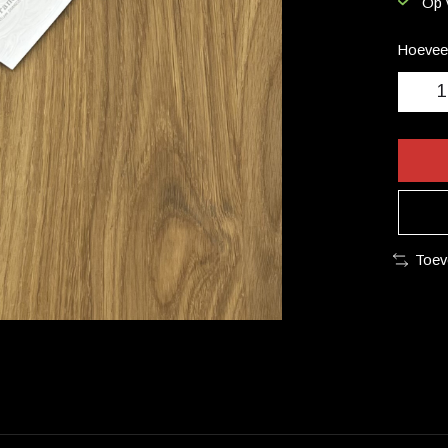
Op 
Hoeveel
Toev