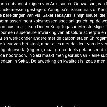
warm ontvangst krijgen van Aoki san en Ogawa san, van 
tionele messen gestegen: Yanagiba’s, Sakimura’s of Ken
 bereidingen van vis. Sakai Takayuki is mijn sleutel die
enorm assortiment koksmessen speciaal gericht op de we
n huis, o.a.: Itsuo Doi en Kenji Togashi. Meesterslijpe
oor een superieure afwerking van absolute scherpte en 
goya) en werkt onder andere met de carbon stalen Shiroga
kleur van het staal, maar alles met de kleur van de ver
g afgewerkt (slijpen), maar grotendeels gefabriceerd in
e hoofdtoon. In Seki maakt men gebruik van kleine subco
daan in Sakai. De afwerking en kwaliteit is, zoals men 