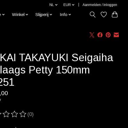
NL
EUR
Aanmelden / Inloggen
e
Winkel
Slijperij
Info
KAI TAKAYUKI Seigaiha
 laags Petty 150mm
251
,00
w
(0)
ordeling van dit product is
0
van de 5