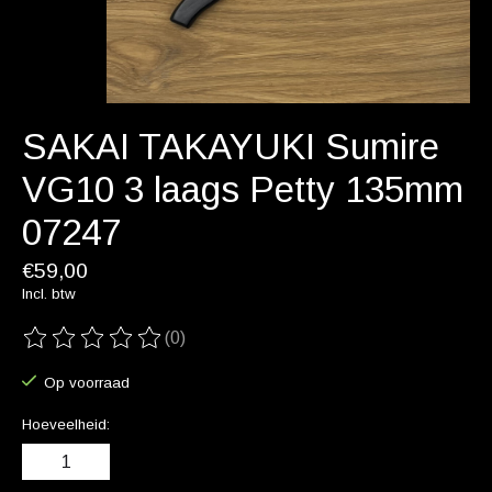
SAKAI TAKAYUKI Sumire
VG10 3 laags Petty 135mm
07247
€59,00
Incl. btw
(0)
De beoordeling van dit product is
0
van de 5
Op voorraad
Hoeveelheid: