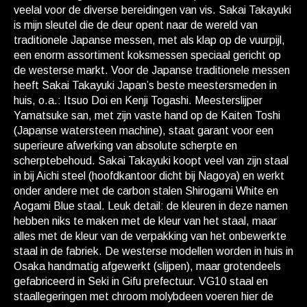
veelal voor de diverse bereidingen van vis. Sakai Takayuki
is mijn sleutel die de deur opent naar de wereld van
traditionele Japanse messen, met als klap op de vuurpijl,
een enorm assortiment koksmessen speciaal gericht op
de westerse markt. Voor de Japanse traditionele messen
heeft Sakai Takayuki Japan’s beste meestersmeden in
huis, o.a.: Itsuo Doi en Kenji Togashi. Meesterslijper
Yamatsuke san, met zijn vaste hand op de Kaiten Toshi
(Japanse watersteen machine), staat garant voor een
superieure afwerking van absolute scherpte en
scherptebehoud. Sakai Takayuki koopt veel van zijn staal
in bij Aichi steel (hoofdkantoor dicht bij Nagoya) en werkt
onder andere met de carbon stalen Shirogami White en
Aogami Blue staal. Leuk detail: de kleuren in deze namen
hebben niks te maken met de kleur van het staal, maar
alles met de kleur van de verpakking van het onbewerkte
staal in de fabriek. De westerse modellen worden in huis in
Osaka handmatig afgewerkt (slijpen), maar grotendeels
gefabriceerd in Seki in Gifu prefectuur. VG10 staal en
staallegeringen met chroom molybdeen voeren hier de