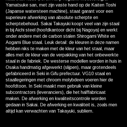
Yamatsuke san, met zijn vaste hand op de Kaiten Toshi
(Japanse watersteen machine), staat garant voor een
superieure afwerking van absolute scherpte en
scherptebehoud. Sakai Takayuki koopt veel van zijn staal
in bij Aichi steel (hoofdkantoor dicht bij Nagoya) en werkt
onder andere met de carbon stalen Shirogami White en
Aogami Blue staal. Leuk detail: de kleuren in deze namen
hebben niks te maken met de kleur van het staal, maar
alles met de kleur van de verpakking van het onbewerkte
staal in de fabriek. De westerse modellen worden in huis in
Osaka handmatig afgewerkt (slijpen), maar grotendeels
gefabriceerd in Seki in Gifu prefectuur. VG10 staal en
staallegeringen met chroom molybdeen voeren hier de
hoofdtoon. In Seki maakt men gebruik van kleine
subcontractors (leveranciers), die het halffabricaat
maken. De afwerking en kwaliteitscontrole worden
gedaan in Sakai. De afwerking en kwaliteit is, zoals men
altijd kan verwachten van Takayuki, subliem.