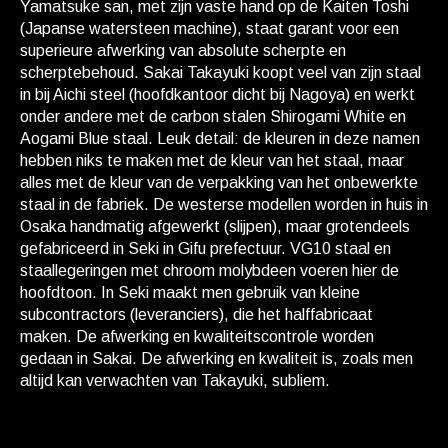
Yamatsuke san, met zijn vaste hand op de Kaiten Toshi
(Japanse watersteen machine), staat garant voor een
superieure afwerking van absolute scherpte en
scherptebehoud. Sakai Takayuki koopt veel van zijn staal
in bij Aichi steel (hoofdkantoor dicht bij Nagoya) en werkt
onder andere met de carbon stalen Shirogami White en
Aogami Blue staal. Leuk detail: de kleuren in deze namen
hebben niks te maken met de kleur van het staal, maar
alles met de kleur van de verpakking van het onbewerkte
staal in de fabriek. De westerse modellen worden in huis in
Osaka handmatig afgewerkt (slijpen), maar grotendeels
gefabriceerd in Seki in Gifu prefectuur. VG10 staal en
staallegeringen met chroom molybdeen voeren hier de
hoofdtoon. In Seki maakt men gebruik van kleine
subcontractors (leveranciers), die het halffabricaat
maken. De afwerking en kwaliteitscontrole worden
gedaan in Sakai. De afwerking en kwaliteit is, zoals men
altijd kan verwachten van Takayuki, subliem.