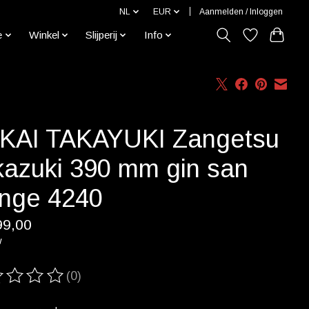
NL
EUR
Aanmelden / Inloggen
e
Winkel
Slijperij
Info
KAI TAKAYUKI Zangetsu
kazuki 390 mm gin san
nge 4240
99,00
w
(0)
ordeling van dit product is
0
van de 5