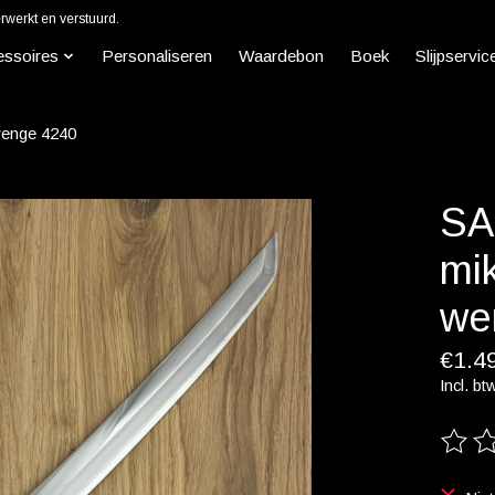
werkt en verstuurd.
essoires
Personaliseren
Waardebon
Boek
Slijpservic
wenge 4240
SA
mi
we
€1.4
Incl. bt
De beo