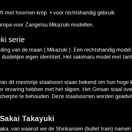
t met hoornen krop • voor rechtshandig gebruik
 Europa voor Zangetsu Mikazuki modellen.
i serie
ng van de maan ( Mikazuki ). Een rechtshandig model s
duidelijke eigen identiteit. Het sakimaru model met tant
n van dit roestvrije staalsoort staan bekend om hun hoge 
 ervaring hebben met het slijpen. Het Ginsan staal overt
herpte te behouden. Deze staalsoorten worden geadvise
 Sakai Takayuki
aka, van waaruit we de Shinkansen (bullet train) namen n