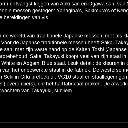
warm ontvangst krijgen van Aoki san en Ogawa san, van 
tionele messen gestegen: Yanagiba’s, Sakimura’s of Ken
e bereidingen van vis.
ar de wereld van traditionele Japanse messen, met als k
 Voor de Japanse traditionele messen heeft Sakai Takay
ke san, met zijn vaste hand op de Kaiten Toshi (Japanse
ptebehoud. Sakai Takayuki koopt veel van zijn staal in b
 White en Aogami Blue staal. Leuk detail: de kleuren i
ng van het onbewerkte staal in de fabriek. De westerse 
 in Seki in Gifu prefectuur. VG10 staal en staallegerin
 (leveranciers), die het halffabricaat maken. De afwerk
verwachten van Takayuki, subliem.