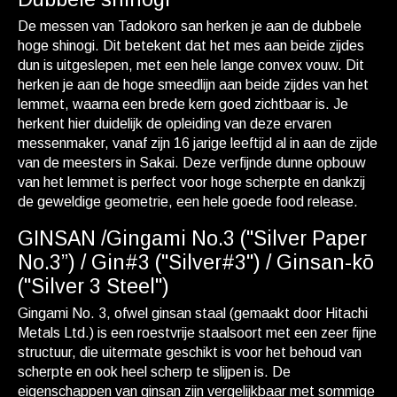
De messen van Tadokoro san herken je aan de dubbele
hoge shinogi. Dit betekent dat het mes aan beide zijdes
dun is uitgeslepen, met een hele lange convex vouw. Dit
herken je aan de hoge smeedlijn aan beide zijdes van het
lemmet, waarna een brede kern goed zichtbaar is. Je
herkent hier duidelijk de opleiding van deze ervaren
messenmaker, vanaf zijn 16 jarige leeftijd al in aan de zijde
van de meesters in Sakai. Deze verfijnde dunne opbouw
van het lemmet is perfect voor hoge scherpte en dankzij
de geweldige geometrie, een hele goede food release.
GINSAN /Gingami No.3 ("Silver Paper
No.3”) / Gin#3 ("Silver#3") / Ginsan-kō
("Silver 3 Steel")
Gingami No. 3, ofwel ginsan staal (gemaakt door Hitachi
Metals Ltd.) is een roestvrije staalsoort met een zeer fijne
structuur, die uitermate geschikt is voor het behoud van
scherpte en ook heel scherp te slijpen is. De
eigenschappen van ginsan zijn vergelijkbaar met sommige