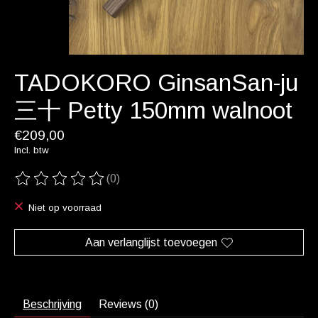
TADOKORO GinsanSan-ju
三十 Petty 150mm walnoot
€209,00
Incl. btw
(0)
De beoordeling van dit product is
0
van de 5
Niet op voorraad
Aan verlanglijst toevoegen
Beschrijving
Reviews (0)