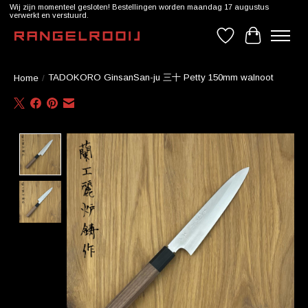
Wij zijn momenteel gesloten! Bestellingen worden maandag 17 augustus
verwerkt en verstuurd.
Verlanglijst
Winkelwag
TADOKORO GinsanSan-ju 三十 Petty 150mm walnoot
Home
/
Product image slideshow Items