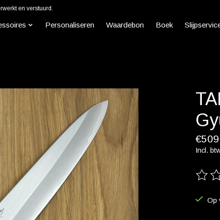
werkt en verstuurd.
essoires
Personaliseren
Waardebon
Boek
Slijpservic
TA
Gy
€509
Incl. bt
De beo
Op 