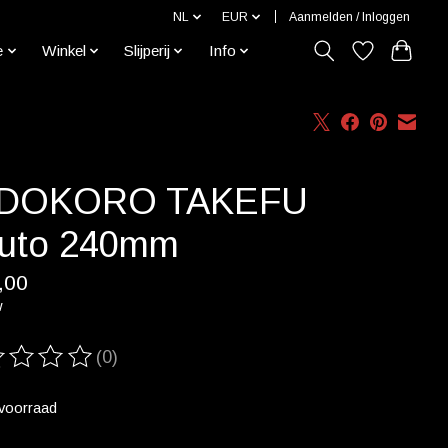
NL
EUR
Aanmelden / Inloggen
e
Winkel
Slijperij
Info
DOKORO TAKEFU
uto 240mm
,00
w
(0)
ordeling van dit product is
0
van de 5
voorraad