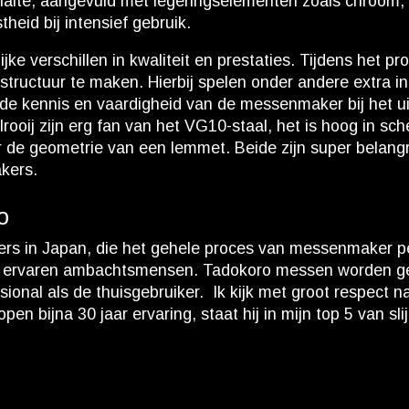
ehalte, aangevuld met legeringselementen zoals chroom
theid bij intensief gebruik.
jke verschillen in kwaliteit en prestaties. Tijdens het 
structuur te maken. Hierbij spelen onder andere extra i
e kennis en vaardigheid van de messenmaker bij het uitsl
elrooij zijn erg fan van het VG10-staal, het is hoog in sc
r de geometrie van een lemmet. Beide zijn super belangr
kers.
o
rs in Japan, die het gehele proces van messenmaker p
 ervaren ambachtsmensen. Tadokoro messen worden gem
ional als de thuisgebruiker. Ik kijk met groot respect 
pen bijna 30 jaar ervaring, staat hij in mijn top 5 van sl