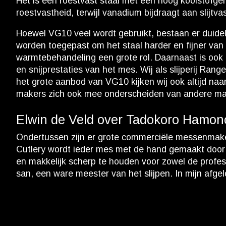
Het is een roestvast staal met een hoog koolstofg
roestvastheid, terwijl vanadium bijdraagt aan slijtvas
Hoewel VG10 veel wordt gebruikt, bestaan er duideli
worden toegepast om het staal harder en fijner van 
warmtebehandeling een grote rol. Daarnaast is ook d
en snijprestaties van het mes. Wij als slijperij Rang
het grote aanbod van VG10 kijken wij ook altijd naa
makers zich ook mee onderscheiden van andere ma
Elwin de Veld over Tadokoro Hamon
Ondertussen zijn er grote commerciële messenmake
Cutlery wordt ieder mes met de hand gemaakt door
en makkelijk scherp te houden voor zowel de profess
san, een ware meester van het slijpen. In mijn afgelo