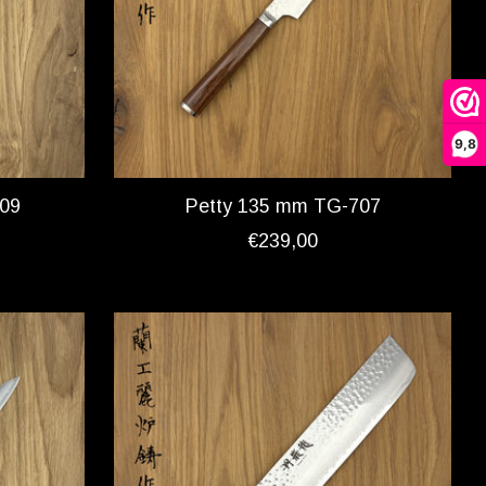
9,8
509
Petty 135 mm TG-707
€239,00