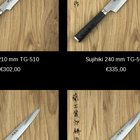
210 mm TG-510
Sujihiki 240 mm TG-
€302,00
€335,00