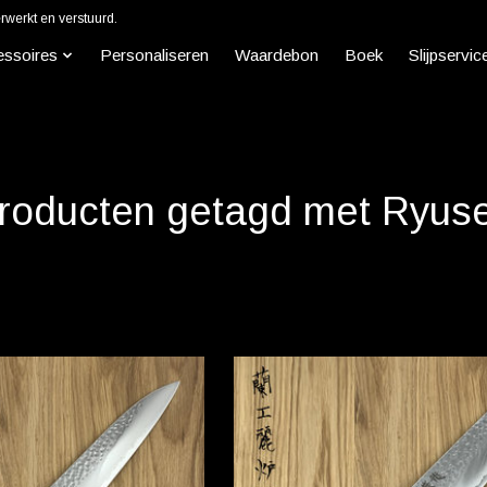
werkt en verstuurd.
essoires
Personaliseren
Waardebon
Boek
Slijpservic
roducten getagd met Ryus