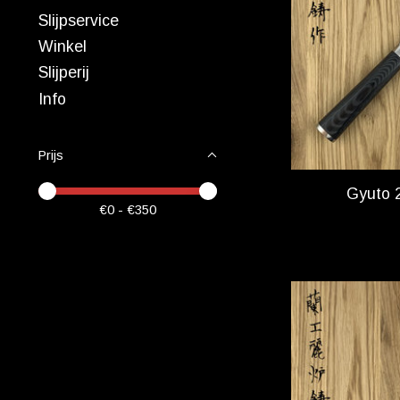
Slijpservice
Winkel
Slijperij
Info
Prijs
Minimale prijswaarde
Price maximum value
Gyuto 
€
0
- €
350