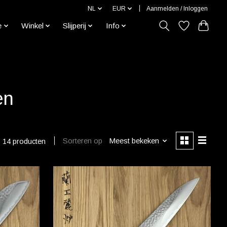
NL
EUR
Aanmelden / Inloggen
e
Winkel
Slijperij
Info
en
Sorteren op
Meest bekeken
14 producten